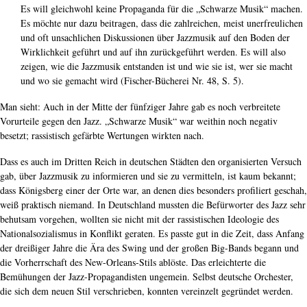
Es will gleichwohl keine Propaganda für die „Schwarze Musik“ machen.
Es möchte nur dazu beitragen, dass die zahlreichen, meist unerfreulichen
und oft unsachlichen Diskussionen über Jazzmusik auf den Boden der
Wirklichkeit geführt und auf ihn zurückgeführt werden. Es will also
zeigen, wie die Jazzmusik entstanden ist und wie sie ist, wer sie macht
und wo sie gemacht wird (Fischer-Bücherei Nr. 48, S. 5).
Man sieht: Auch in der Mitte der fünfziger Jahre gab es noch verbreitete
Vorurteile gegen den Jazz. „Schwarze Musik“ war weithin noch negativ
besetzt; rassistisch gefärbte Wertungen wirkten nach.
Dass es auch im Dritten Reich in deutschen Städten den organisierten Versuch
gab, über Jazzmusik zu informieren und sie zu vermitteln, ist kaum bekannt;
dass Königsberg einer der Orte war, an denen dies besonders profiliert geschah,
weiß praktisch niemand. In Deutschland mussten die Befürworter des Jazz sehr
behutsam vorgehen, wollten sie nicht mit der rassistischen Ideologie des
Nationalsozialismus in Konflikt geraten. Es passte gut in die Zeit, dass Anfang
der dreißiger Jahre die Ära des Swing und der großen Big-Bands begann und
die Vorherrschaft des New-Orleans-Stils ablöste. Das erleichterte die
Bemühungen der Jazz-Propagandisten ungemein. Selbst deutsche Orchester,
die sich dem neuen Stil verschrieben, konnten vereinzelt gegründet werden.