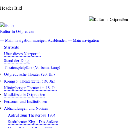
Direkt
Header Bild
zum
Inhalt
Kultur in Ostpreußen
— Main navigation anzeigen
Ausblenden — Main navigation
Main
Startseite
navigation
Über dieses Netzportal
Stand der Dinge
Theaterspielpläne (Vorbemerkung)
Ostpreußische Theater (20. Jh.)
Königsb. Theaterzettel (19. Jh.)
Königsberger Theater im 18. Jh.
Musikfeste in Ostpreußen
Personen und Institutionen
Abhandlungen und Notizen
Aufruf zum Theaterbau 1804
Stadttheater Kbg - Das Äußere