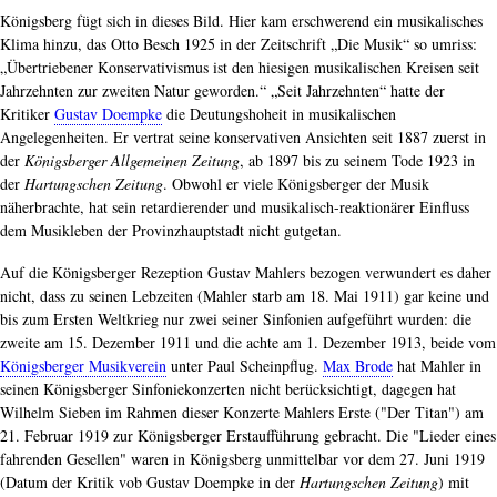
Königsberg fügt sich in dieses Bild. Hier kam erschwerend ein musikalisches
Klima hinzu, das Otto Besch 1925 in der Zeitschrift „Die Musik“ so umriss:
„Übertriebener Konservativismus ist den hiesigen musikalischen Kreisen seit
Jahrzehnten zur zweiten Natur geworden.“ „Seit Jahrzehnten“ hatte der
Kritiker
Gustav Doempke
die Deutungshoheit in musikalischen
Angelegenheiten. Er vertrat seine konservativen Ansichten seit 1887 zuerst in
der
Königsberger Allgemeinen Zeitung
, ab 1897 bis zu seinem Tode 1923 in
der
Hartungschen Zeitung
. Obwohl er viele Königsberger der Musik
näherbrachte, hat sein retardierender und musikalisch-reaktionärer Einfluss
dem Musikleben der Provinzhauptstadt nicht gutgetan.
Auf die Königsberger Rezeption Gustav Mahlers bezogen verwundert es daher
nicht, dass zu seinen Lebzeiten (Mahler starb am 18. Mai 1911) gar keine und
bis zum Ersten Weltkrieg nur zwei seiner Sinfonien aufgeführt wurden: die
zweite am 15. Dezember 1911 und die achte am 1. Dezember 1913, beide vom
Königsberger Musikverein
unter Paul Scheinpflug.
Max Brode
hat Mahler in
seinen Königsberger Sinfoniekonzerten nicht berücksichtigt, dagegen hat
Wilhelm Sieben im Rahmen dieser Konzerte Mahlers Erste ("Der Titan") am
21. Februar 1919 zur Königsberger Erstaufführung gebracht. Die "Lieder eines
fahrenden Gesellen" waren in Königsberg unmittelbar vor dem 27. Juni 1919
(Datum der Kritik vob Gustav Doempke in der
Hartungschen Zeitung
) mit