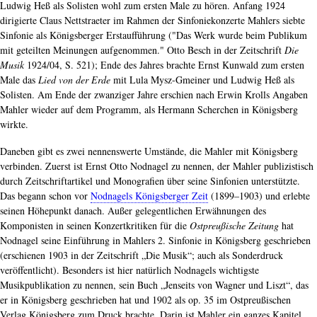
Ludwig Heß als Solisten wohl zum ersten Male zu hören. Anfang 1924
dirigierte Claus Nettstraeter im Rahmen der Sinfoniekonzerte Mahlers siebte
Sinfonie als Königsberger Erstaufführung ("Das Werk wurde beim Publikum
mit geteilten Meinungen aufgenommen." Otto Besch in der Zeitschrift
Die
Musik
1924/04, S. 521); Ende des Jahres brachte Ernst Kunwald zum ersten
Male das
Lied von der Erde
mit Lula Mysz-Gmeiner und Ludwig Heß als
Solisten. Am Ende der zwanziger Jahre erschien nach Erwin Krolls Angaben
Mahler wieder auf dem Programm, als Hermann Scherchen in Königsberg
wirkte.
Daneben gibt es zwei nennenswerte Umstände, die Mahler mit Königsberg
verbinden. Zuerst ist Ernst Otto Nodnagel zu nennen, der Mahler publizistisch
durch Zeitschriftartikel und Monografien über seine Sinfonien unterstützte.
Das begann schon vor
Nodnagels Königsberger Zeit
(1899–1903) und erlebte
seinen Höhepunkt danach. Außer gelegentlichen Erwähnungen des
Komponisten in seinen Konzertkritiken für die
Ostpreußische Zeitung
hat
Nodnagel seine Einführung in Mahlers 2. Sinfonie in Königsberg geschrieben
(erschienen 1903 in der Zeitschrift „Die Musik“; auch als Sonderdruck
veröffentlicht). Besonders ist hier natürlich Nodnagels wichtigste
Musikpublikation zu nennen, sein Buch „Jenseits von Wagner und Liszt“, das
er in Königsberg geschrieben hat und 1902 als op. 35 im Ostpreußischen
Verlag Königsberg zum Druck brachte. Darin ist Mahler ein ganzes Kapitel