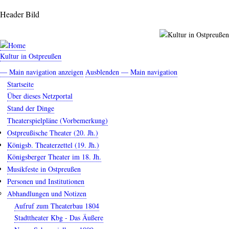
Direkt
Header Bild
zum
Inhalt
Kultur in Ostpreußen
— Main navigation anzeigen
Ausblenden — Main navigation
Main
Startseite
navigation
Über dieses Netzportal
Stand der Dinge
Theaterspielpläne (Vorbemerkung)
Ostpreußische Theater (20. Jh.)
Königsb. Theaterzettel (19. Jh.)
Königsberger Theater im 18. Jh.
Musikfeste in Ostpreußen
Personen und Institutionen
Abhandlungen und Notizen
Aufruf zum Theaterbau 1804
Stadttheater Kbg - Das Äußere