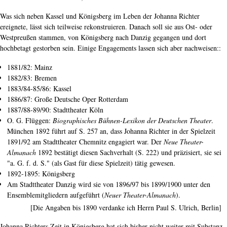
Was sich neben Kassel und Königsberg im Leben der Johanna Richter
ereignete, lässt sich teilweise rekonstruieren. Danach soll sie aus Ost- oder
Westpreußen stammen, von Königsberg nach Danzig gegangen und dort
hochbetagt gestorben sein. Einige Engagements lassen sich aber nachweisen::
1881/82: Mainz
1882/83: Bremen
1883/84-85/86: Kassel
1886/87: Große Deutsche Oper Rotterdam
1887/88-89/90: Stadttheater Köln
O. G. Flüggen:
Biographisches Bühnen-Lexikon der Deutschen Theater
.
München 1892 führt auf S. 257 an, dass Johanna Richter in der Spielzeit
1891/92 am Stadttheater Chemnitz engagiert war. Der
Neue Theater-
Almanach
1892 bestätigt diesen Sachverhalt (S. 222) und präzisiert, sie sei
"a. G. f. d. S." (als Gast für diese Spielzeit) tätig gewesen.
1892-1895: Königsberg
Am Stadttheater Danzig wird sie von 1896/97 bis 1899/1900 unter den
Ensemblemitgliedern aufgeführt (
Neuer Theater-Almanach
).
[Die Angaben bis 1890 verdanke ich Herrn Paul S. Ulrich, Berlin]
Johanna Richters Zeit in Königsberg hat sich bisher nicht weiter mit Substanz