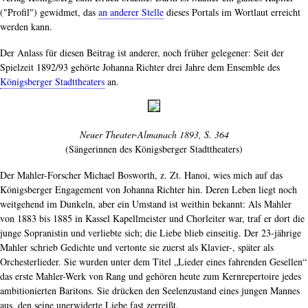
("Profil") gewidmet, das
an anderer Stelle
dieses Portals im Wortlaut erreicht
werden kann.
Der Anlass für diesen Beitrag ist anderer, noch früher gelegener: Seit der
Spielzeit 1892/93 gehörte Johanna Richter drei Jahre dem Ensemble des
Königsberger Stadttheaters
an.
Neuer Theater-Almanach 1893, S. 364
(Sängerinnen des Königsberger Stadttheaters)
Der Mahler-Forscher Michael Bosworth, z. Zt. Hanoi, wies mich auf das
Königsberger Engagement von Johanna Richter hin. Deren Leben liegt noch
weitgehend im Dunkeln, aber ein Umstand ist weithin bekannt: Als Mahler
von 1883 bis 1885 in Kassel Kapellmeister und Chorleiter war, traf er dort die
junge Sopranistin und verliebte sich; die Liebe blieb einseitig. Der 23-jährige
Mahler schrieb Gedichte und vertonte sie zuerst als Klavier-, später als
Orchesterlieder. Sie wurden unter dem Titel „Lieder eines fahrenden Gesellen“
das erste Mahler-Werk von Rang und gehören heute zum Kernrepertoire jedes
ambitionierten Baritons. Sie drücken den Seelenzustand eines jungen Mannes
aus, den seine unerwiderte Liebe fast zerreißt.