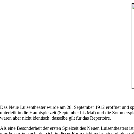
Das Neue Luisentheater wurde am 28. September 1912 eröffnet und spie
unterteilt in die Hauptspielzeit (September bis Mai) und die Sommersp
waren aber nicht identisch; dasselbe gilt für das Repertoire.
Als eine Besonderheit der ersten Spielzeit des Neuen Luisentheaters 
wurde, ein Versuch, der sich in dieser Form nicht mehr wiederholen sol