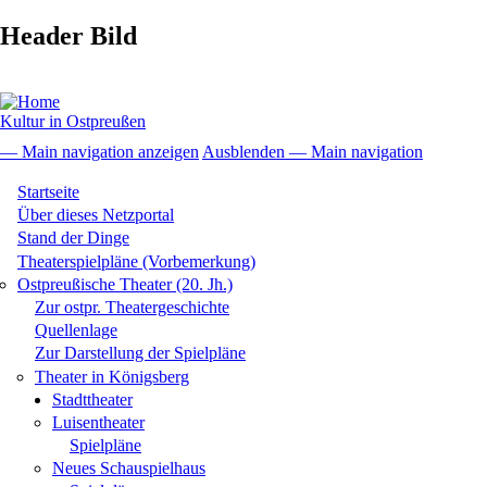
Direkt
Header Bild
zum
Inhalt
Kultur in Ostpreußen
— Main navigation anzeigen
Ausblenden — Main navigation
Main
Startseite
navigation
Über dieses Netzportal
Stand der Dinge
Theaterspielpläne (Vorbemerkung)
Ostpreußische Theater (20. Jh.)
Zur ostpr. Theatergeschichte
Quellenlage
Zur Darstellung der Spielpläne
Theater in Königsberg
Stadttheater
Luisentheater
Spielpläne
Neues Schauspielhaus