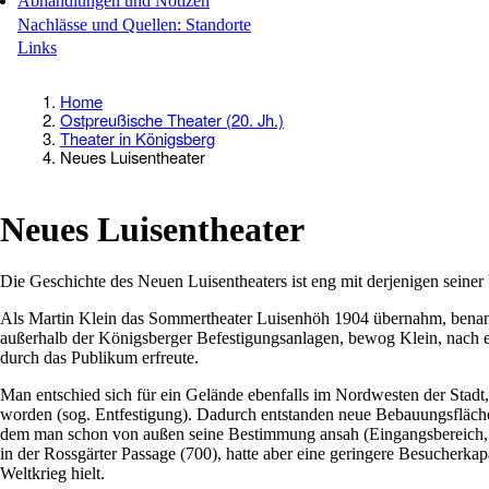
Abhandlungen und Notizen
Nachlässe und Quellen: Standorte
Links
Home
Pfadnavigation
Ostpreußische Theater (20. Jh.)
Theater in Königsberg
Neues Luisentheater
Neues Luisentheater
Die Geschichte des Neuen Luisentheaters ist eng mit derjenigen seiner
Als Martin Klein das Sommertheater Luisenhöh 1904 übernahm, benannte
außerhalb der Königsberger Befestigungsanlagen, bewog Klein, nach ein
durch das Publikum erfreute.
Man entschied sich für ein Gelände ebenfalls im Nordwesten der Stadt,
worden (sog. Entfestigung). Dadurch entstanden neue Bebauungsflächen
dem man schon von außen seine Bestimmung ansah (Eingangsbereich, Z
in der Rossgärter Passage (700), hatte aber eine geringere Besucherkapa
Weltkrieg hielt.