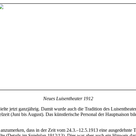
Neues Luisentheater 1912
lte jetzt ganzjährig. Damit wurde auch die Tradition des Luisentheate
ielzeit (Juni bis August). Das künstlerische Personal der Hauptsaison 
ist anzumerken, dass in der Zeit vom 24.3.–12.5.1913 eine ausgedehnte
lte (Details im Spielplan 1912/13). Dies war aber auch ein Hinweis dara