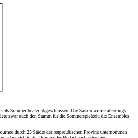
rs als Sommertheater abgeschlossen. Die Saison wurde allerdings
bildete zwar auch den Stamm für die Sommerspielzeit, die Ensembles
 Tournee durch 23 Städte der ostpreußischen Provinz unternommen
uf, dass sich in der Provinz der Bedarf nach ortsnaher