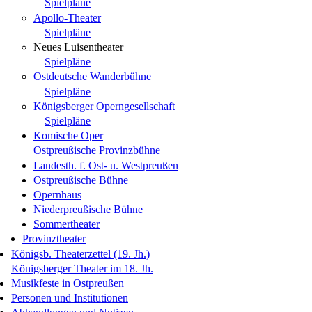
Spielpläne
Apollo-Theater
Spielpläne
Neues Luisentheater
Spielpläne
Ostdeutsche Wanderbühne
Spielpläne
Königsberger Operngesellschaft
Spielpläne
Komische Oper
Ostpreußische Provinzbühne
Landesth. f. Ost- u. Westpreußen
Ostpreußische Bühne
Opernhaus
Niederpreußische Bühne
Sommertheater
Provinztheater
Königsb. Theaterzettel (19. Jh.)
Königsberger Theater im 18. Jh.
Musikfeste in Ostpreußen
Personen und Institutionen