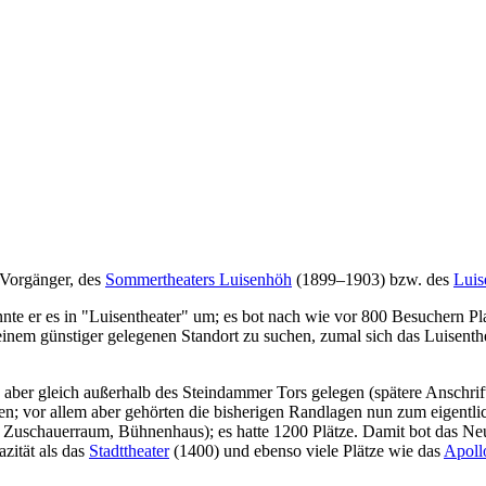
 Vorgänger, des
Sommertheaters Luisenhöh
(1899–1903) bzw. des
Luis
 er es in "Luisentheater" um; es bot nach wie vor 800 Besuchern Plat
em günstiger gelegenen Standort zu suchen, zumal sich das Luisentheat
 aber gleich außerhalb des Steindammer Tors gelegen (spätere Anschrift
; vor allem aber gehörten die bisherigen Randlagen nun zum eigentlich
uschauerraum, Bühnenhaus); es hatte 1200 Plätze. Damit bot das Neu
zität als das
Stadttheater
(1400) und ebenso viele Plätze wie das
Apoll