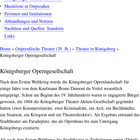
Musikfeste in Ostpreußen
Personen und Institutionen
Abhandlungen und Notizen
Nachlässe und Quellen: Standorte
Links
Home
Ostpreußische Theater (20. Jh.)
Theater in Königsberg
Pfadnavigation
Königsberger Operngesellschaft
Königsberger Operngesellschaft
Nach dem Ersten Weltkrieg wurde die Königsberger Opernlandschaft für
einige Jahre von dem Kaufmann Bruno Dumont du Voitel wesentlich
mitgeprägt. Schon am Beginn des 19. Jahrhunderts waren es engagierte Bürger
gewesen, die 1804 die Königsberger Theater-Aktien-Gesellschaft gegründet
hatten (zwei Kommerzienräte, zwei Kriminalräte, ein Arzt, ein Buchhändler,
ein Staatsrat, ein Kriegsrat und ein Theaterdirektor). Als Ergebnis entstand das
Stadttheater am Paradeplatz, das als Opernhaus bis zum Untergang
Königsbergs existierte.
Als nach dem Ersten Weltkrieg das Stadttheater in Turbulenzen geriet (Details