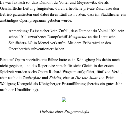
Es war faktisch so, dass Dumont du Voitel und Meyerowitz, die als
Geschäftliche Leitung fungierten, durch erhebliche private Zuschüsse den
Betrieb garantierten und dabei ihren Einfluss nutzten, dass im Stadttheater ein
anständiges Opernprogramm geboten wurde.
Anmerkung: Es ist sicher kein Zufall, dass Dumont du Voitel 1921 sein
schon 1911 erworbenes Dampfschiff
Margarethe
an die Litauische
Schiffahrts-AG in Memel verkaufte. Mit dem Erlös wird er den
Opernbetrieb subventioniert haben.
Eine auf Opern spezialisierte Bühne hatte es in Könisgberg bis dahin noch
nicht gegeben, und das Repertoire sprach für sich: Gleich in der ersten
Spielzeit wurden sechs Opern Richard Wagners aufgeführt, fünf von Verdi,
aber auch die
Zauberflöte
und
Fidelio
, ebenso
Die tote Stadt
von Erich
Wolfgang Korngold als Königsberger Erstaufführung (bereits ein gutes Jahr
nach der Uraufführung).
Titelseite eines Programmhefts