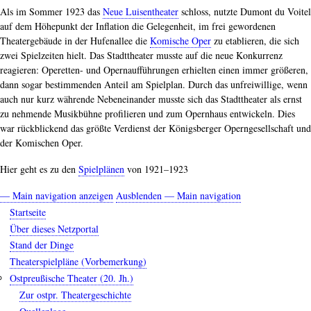
Als im Sommer 1923 das
Neue Luisentheater
schloss, nutzte Dumont du Voitel
auf dem Höhepunkt der Inflation die Gelegenheit, im frei gewordenen
Theatergebäude in der Hufenallee die
Komische Oper
zu etablieren, die sich
zwei Spielzeiten hielt. Das Stadttheater musste auf die neue Konkurrenz
reagieren: Operetten- und Opernaufführungen erhielten einen immer größeren,
dann sogar bestimmenden Anteil am Spielplan. Durch das unfreiwillige, wenn
auch nur kurz währende Nebeneinander musste sich das Stadttheater als ernst
zu nehmende Musikbühne profilieren und zum Opernhaus entwickeln. Dies
war rückblickend das größte Verdienst der Königsberger Operngesellschaft und
der Komischen Oper.
Hier geht es zu den
Spielplänen
von 1921–1923
— Main navigation anzeigen
Ausblenden — Main navigation
Main
Startseite
navigation
Über dieses Netzportal
Stand der Dinge
Theaterspielpläne (Vorbemerkung)
Ostpreußische Theater (20. Jh.)
Zur ostpr. Theatergeschichte