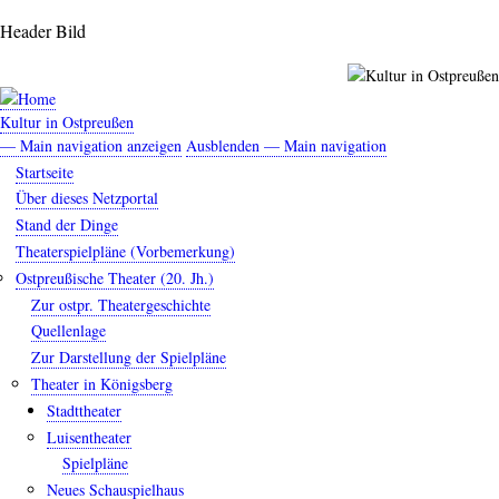
Direkt
Header Bild
zum
Inhalt
Kultur in Ostpreußen
— Main navigation anzeigen
Ausblenden — Main navigation
Main
Startseite
navigation
Über dieses Netzportal
Stand der Dinge
Theaterspielpläne (Vorbemerkung)
Ostpreußische Theater (20. Jh.)
Zur ostpr. Theatergeschichte
Quellenlage
Zur Darstellung der Spielpläne
Theater in Königsberg
Stadttheater
Luisentheater
Spielpläne
Neues Schauspielhaus