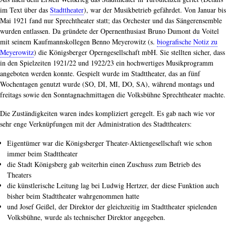
im Text über das
Stadttheater
), war der Musikbetrieb gefährdet. Von Januar bis
Mai 1921 fand nur Sprechtheater statt; das Orchester und das Sängerensemble
wurden entlassen. Da gründete der Opernenthusiast Bruno Dumont du Voitel
mit seinem Kaufmannskollegen Benno Meyerowitz (s.
biografische Notiz zu
Meyerowitz
) die Königsberger Operngesellschaft mbH. Sie stellten sicher, dass
in den Spielzeiten 1921/22 und 1922/23 ein hochwertiges Musikprogramm
angeboten werden konnte. Gespielt wurde im Stadttheater, das an fünf
Wochentagen genutzt wurde (SO, DI, MI, DO, SA), während montags und
freitags sowie den Sonntagnachmittagen die Volksbühne Sprechtheater machte.
Die Zuständigkeiten waren indes kompliziert geregelt. Es gab nach wie vor
sehr enge Verknüpfungen mit der Administration des Stadttheaters:
Eigentümer war die Königsberger Theater-Aktiengesellschaft wie schon
immer beim Stadttheater
die Stadt Königsberg gab weiterhin einen Zuschuss zum Betrieb des
Theaters
die künstlerische Leitung lag bei Ludwig Hertzer, der diese Funktion auch
bisher beim Stadttheater wahrgenommen hatte
und Josef Geißel, der Direktor der gleichzeitig im Stadttheater spielenden
Volksbühne, wurde als technischer Direktor angegeben.