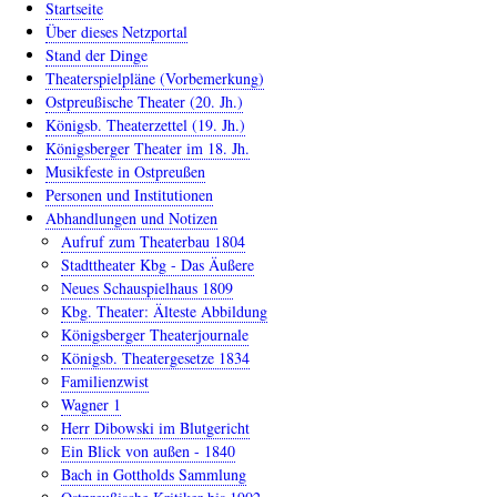
Main
Startseite
navigation
Über dieses Netzportal
Stand der Dinge
Theaterspielpläne (Vorbemerkung)
Ostpreußische Theater (20. Jh.)
Königsb. Theaterzettel (19. Jh.)
Königsberger Theater im 18. Jh.
Musikfeste in Ostpreußen
Personen und Institutionen
Abhandlungen und Notizen
Aufruf zum Theaterbau 1804
Stadttheater Kbg - Das Äußere
Neues Schauspielhaus 1809
Kbg. Theater: Älteste Abbildung
Königsberger Theaterjournale
Königsb. Theatergesetze 1834
Familienzwist
Wagner 1
Herr Dibowski im Blutgericht
Ein Blick von außen - 1840
Bach in Gottholds Sammlung