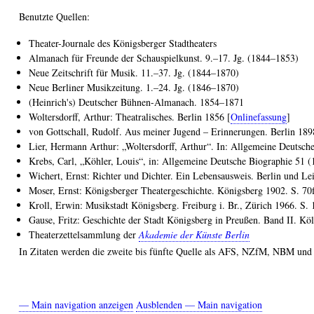
Benutzte Quellen:
Theater-Journale des Königsberger Stadtheaters
Almanach für Freunde der Schauspielkunst. 9.–17. Jg. (1844–1853)
Neue Zeitschrift für Musik. 11.–37. Jg. (1844–1870)
Neue Berliner Musikzeitung. 1.–24. Jg. (1846–1870)
(Heinrich's) Deutscher Bühnen-Almanach. 1854–1871
Woltersdorff, Arthur: Theatralisches. Berlin 1856 [
Onlinefassung
]
von Gottschall, Rudolf. Aus meiner Jugend – Erinnerungen. Berlin 18
Lier, Hermann Arthur: „Woltersdorff, Arthur“. In: Allgemeine Deutsch
Krebs, Carl, „Köhler, Louis“, in: Allgemeine Deutsche Biographie 51 (
Wichert, Ernst: Richter und Dichter. Ein Lebensausweis. Berlin und Lei
Moser, Ernst: Königsberger Theatergeschichte. Königsberg 1902. S. 70f
Kroll, Erwin: Musikstadt Königsberg. Freiburg i. Br., Zürich 1966. S.
Gause, Fritz: Geschichte der Stadt Königsberg in Preußen. Band II. Kö
Theaterzettelsammlung der
Akademie der Künste Berlin
In Zitaten werden die zweite bis fünfte Quelle als AFS, NZfM, NBM und 
— Main navigation anzeigen
Ausblenden — Main navigation