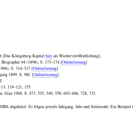
98 [Das Königsberg-Kapitel
hier
als Wiederveröffentlichung].
e Biographie 44 (1898), S. 173–174 [
Onlinefassung
]
1906), S. 314–317 [
Onlinefassung
]
pzig 1899. S. 98f. [
Onlinefassung
]
f.
 113, 119–121, 155
ln, Graz 1968. S. 473, 535, 549, 550, 602–606, 728, 732
DBA abgekürzt. Es folgen jeweils Jahrgang, Jahr und Seitenzahl. Ein Beispiel