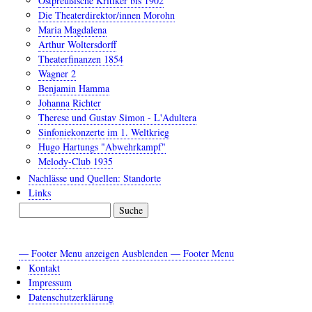
Ostpreußische Kritiker bis 1902
Die Theaterdirektor/innen Morohn
Maria Magdalena
Arthur Woltersdorff
Theaterfinanzen 1854
Wagner 2
Benjamin Hamma
Johanna Richter
Therese und Gustav Simon - L'Adultera
Sinfoniekonzerte im 1. Weltkrieg
Hugo Hartungs "Abwehrkampf"
Melody-Club 1935
Nachlässe und Quellen: Standorte
Links
Suche
— Footer Menu anzeigen
Ausblenden — Footer Menu
Footer
Kontakt
Menu
Impressum
Datenschutzerklärung