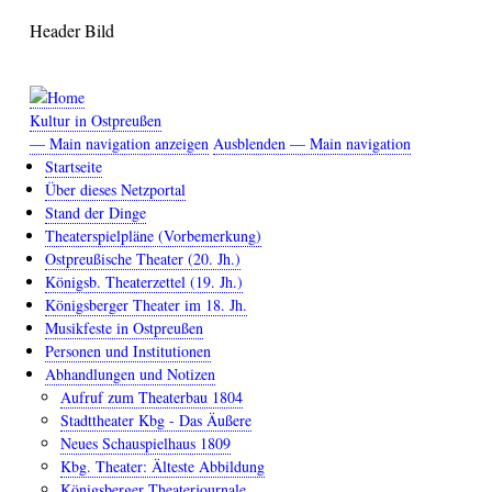
Direkt
Header Bild
zum
Inhalt
Kultur in Ostpreußen
— Main navigation anzeigen
Ausblenden — Main navigation
Main
Startseite
navigation
Über dieses Netzportal
Stand der Dinge
Theaterspielpläne (Vorbemerkung)
Ostpreußische Theater (20. Jh.)
Königsb. Theaterzettel (19. Jh.)
Königsberger Theater im 18. Jh.
Musikfeste in Ostpreußen
Personen und Institutionen
Abhandlungen und Notizen
Aufruf zum Theaterbau 1804
Stadttheater Kbg - Das Äußere
Neues Schauspielhaus 1809
Kbg. Theater: Älteste Abbildung
Königsberger Theaterjournale