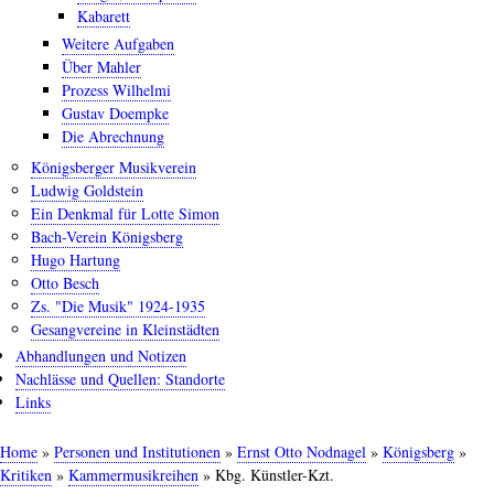
Kabarett
Weitere Aufgaben
Über Mahler
Prozess Wilhelmi
Gustav Doempke
Die Abrechnung
Königsberger Musikverein
Ludwig Goldstein
Ein Denkmal für Lotte Simon
Bach-Verein Königsberg
Hugo Hartung
Otto Besch
Zs. "Die Musik" 1924-1935
Gesangvereine in Kleinstädten
Abhandlungen und Notizen
Nachlässe und Quellen: Standorte
Links
Home
Personen und Institutionen
Ernst Otto Nodnagel
Königsberg
Pfadnavigation
Kritiken
Kammermusikreihen
Kbg. Künstler-Kzt.