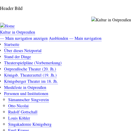
Direkt
Header Bild
zum
Inhalt
Kultur in Ostpreußen
— Main navigation anzeigen
Ausblenden — Main navigation
Main
Startseite
navigation
Über dieses Netzportal
Stand der Dinge
Theaterspielpläne (Vorbemerkung)
Ostpreußische Theater (20. Jh.)
Königsb. Theaterzettel (19. Jh.)
Königsberger Theater im 18. Jh.
Musikfeste in Ostpreußen
Personen und Institutionen
Sämannscher Singverein
Otto Nicolai
Rudolf Gottschall
Louis Köhler
Singakademie Königsberg
Emil Krause