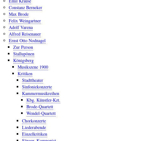
Emil Krause
Constanz Berneker
Max Brode
Felix Weingartner
Adolf Varena
Alfred Reisenauer
Ernst Otto Nodnagel
Zur Person
Stallupönen
Königsberg
Musikszene 1900
Kritiken
Stadttheater
Sinfoniekonzerte
Kammermusikreihen
Kbg. Künstler-Kzt.
Brode-Quartett
Wendel-Quartett
Chorkonzerte
Liederabende
Einzelkritiken
Sänger, Komponist