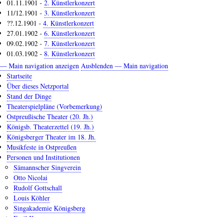
01.11.1901 -
2. Künstlerkonzert
11/12.1901 -
3. Künstlerkonzert
??.12.1901 -
4. Künstlerkonzert
27.01.1902 -
6. Künstlerkonzert
09.02.1902 -
7. Künstlerkonzert
01.03.1902 -
8. Künstlerkonzert
— Main navigation anzeigen
Ausblenden — Main navigation
Main
Startseite
navigation
Über dieses Netzportal
Stand der Dinge
Theaterspielpläne (Vorbemerkung)
Ostpreußische Theater (20. Jh.)
Königsb. Theaterzettel (19. Jh.)
Königsberger Theater im 18. Jh.
Musikfeste in Ostpreußen
Personen und Institutionen
Sämannscher Singverein
Otto Nicolai
Rudolf Gottschall
Louis Köhler
Singakademie Königsberg